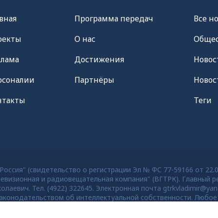
вная
Программа передач
Все н
оекты
О нас
Общес
клама
Достижения
Новос
рсоналии
Партнёры
Новос
нтакты
Теги
оссия" (свидетельство о регистрации Эл № ФС 77-59166 от 22.
евизионная и радиовещательная компания" (ВГТРК). Главный ре
евич. Тел. (4922) 322645. Электронная почта gtrkvladimir@yan
конодательством об интеллектуальной собственности. Любое 
тей старше 16 лет.