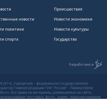
овости
Происшествия
твенные новости
Новости экономики
ти политики
Новости культуры
ти спорта
Государство
Разработано в
08.2014). Учредитель - федеральное государственное
дактор Главной редакции ГИК "Россия" - Панина Елена
dex.ru. Все права на материалы, размещенные на сайте,
использование текстовых, фото-, аудио-, видеоматериалов