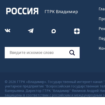
Гла
ГТРК Владимир
Пр
Ре
Пе
Ко
© 2026 ГТРК «Владимир». Государственный интернет-канал "Р
унитарное предприятие "Всероссийская государственная тел
Валерьевна. Директор ГТРК "Владимир" Филинов Андрей Никола
защищены в соответствии с российским и международным за
возможно только с согласия правообладателя ВГТРК. Для де