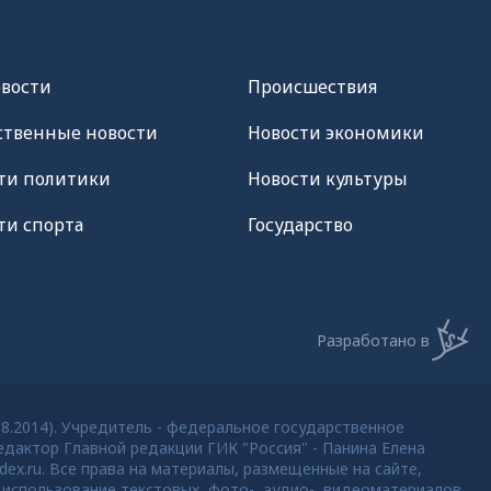
овости
Происшествия
твенные новости
Новости экономики
ти политики
Новости культуры
ти спорта
Государство
Разработано в
08.2014). Учредитель - федеральное государственное
дактор Главной редакции ГИК "Россия" - Панина Елена
dex.ru. Все права на материалы, размещенные на сайте,
использование текстовых, фото-, аудио-, видеоматериалов