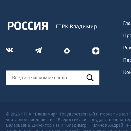
Гла
ГТРК Владимир
Пр
Ре
Пе
Ко
© 2026 ГТРК «Владимир». Государственный интернет-канал "Р
унитарное предприятие "Всероссийская государственная тел
Валерьевна. Директор ГТРК "Владимир" Филинов Андрей Никола
защищены в соответствии с российским и международным за