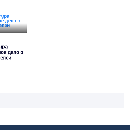
ура
ное дело о
телей