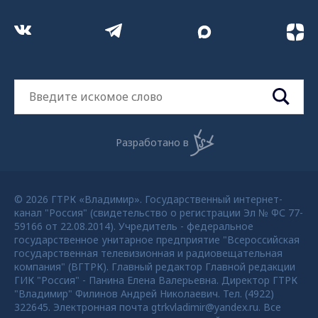
Разработано в
© 2026 ГТРК «Владимир». Государственный интернет-
канал "Россия" (свидетельство о регистрации Эл № ФС 77-
59166 от 22.08.2014). Учредитель - федеральное
государственное унитарное предприятие "Всероссийская
государственная телевизионная и радиовещательная
компания" (ВГТРК). Главный редактор Главной редакции
ГИК "Россия" - Панина Елена Валерьевна. Директор ГТРК
"Владимир" Филинов Андрей Николаевич. Тел. (4922)
322645. Электронная почта gtrkvladimir@yandex.ru. Все