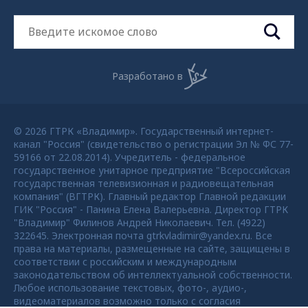
Разработано в
© 2026 ГТРК «Владимир». Государственный интернет-
канал "Россия" (свидетельство о регистрации Эл № ФС 77-
59166 от 22.08.2014). Учредитель - федеральное
государственное унитарное предприятие "Всероссийская
государственная телевизионная и радиовещательная
компания" (ВГТРК). Главный редактор Главной редакции
ГИК "Россия" - Панина Елена Валерьевна. Директор ГТРК
"Владимир" Филинов Андрей Николаевич. Тел. (4922)
322645. Электронная почта gtrkvladimir@yandex.ru. Все
права на материалы, размещенные на сайте, защищены в
соответствии с российским и международным
законодательством об интеллектуальной собственности.
Любое использование текстовых, фото-, аудио-,
видеоматериалов возможно только с согласия