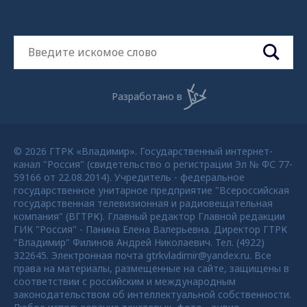
Разработано в
© 2026 ГТРК «Владимир». Государственный интернет-
канал "Россия" (свидетельство о регистрации Эл № ФС 77-
59166 от 22.08.2014). Учредитель - федеральное
государственное унитарное предприятие "Всероссийская
государственная телевизионная и радиовещательная
компания" (ВГТРК). Главный редактор Главной редакции
ГИК "Россия" - Панина Елена Валерьевна. Директор ГТРК
"Владимир" Филинов Андрей Николаевич. Тел. (4922)
322645. Электронная почта gtrkvladimir@yandex.ru. Все
права на материалы, размещенные на сайте, защищены в
соответствии с российским и международным
законодательством об интеллектуальной собственности.