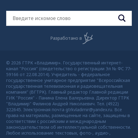
Разработано в
© 2026 ГТРК «Владимир». Государственный интернет-
канал "Россия" (свидетельство о регистрации Эл № ФС 77-
59166 от 22.08.2014). Учредитель - федеральное
государственное унитарное предприятие "Всероссийская
государственная телевизионная и радиовещательная
компания" (ВГТРК). Главный редактор Главной редакции
ГИК "Россия" - Панина Елена Валерьевна. Директор ГТРК
"Владимир" Филинов Андрей Николаевич. Тел. (4922)
322645. Электронная почта gtrkvladimir@yandex.ru. Все
права на материалы, размещенные на сайте, защищены в
соответствии с российским и международным
законодательством об интеллектуальной собственности.
Любое использование текстовых, фото-, аудио-,