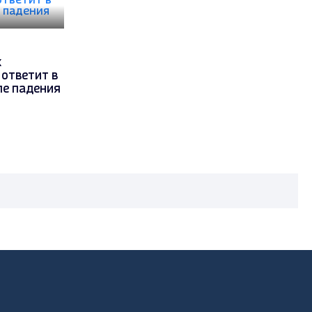
к
ответит в
ле падения