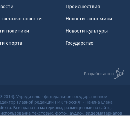
овости
Происшествия
твенные новости
Новости экономики
ти политики
Новости культуры
ти спорта
Государство
Разработано в
08.2014). Учредитель - федеральное государственное
дактор Главной редакции ГИК "Россия" - Панина Елена
dex.ru. Все права на материалы, размещенные на сайте,
использование текстовых, фото-, аудио-, видеоматериалов