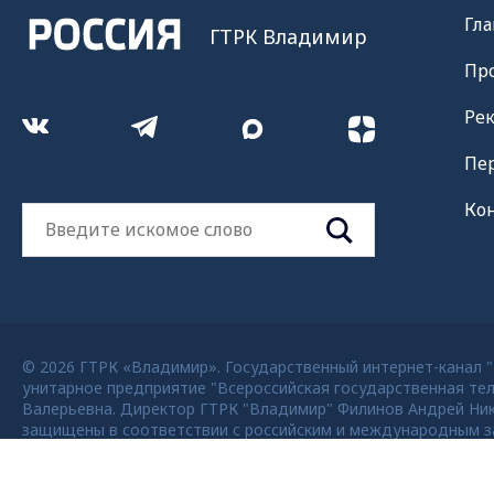
Гла
ГТРК Владимир
Пр
Ре
Пе
Ко
© 2026 ГТРК «Владимир». Государственный интернет-канал "Р
унитарное предприятие "Всероссийская государственная тел
Валерьевна. Директор ГТРК "Владимир" Филинов Андрей Никола
защищены в соответствии с российским и международным за
возможно только с согласия правообладателя ВГТРК. Для де