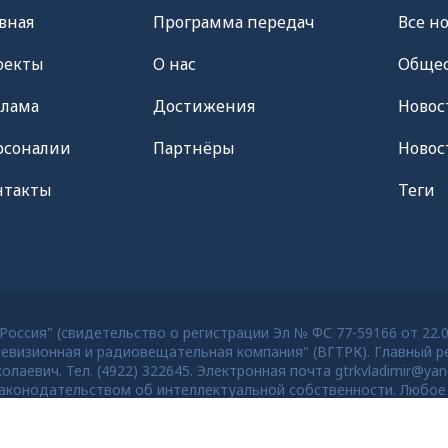
вная
Программа передач
Все н
оекты
О нас
Общес
клама
Достижения
Новос
рсоналии
Партнёры
Новос
нтакты
Теги
оссия" (свидетельство о регистрации Эл № ФС 77-59166 от 22.
евизионная и радиовещательная компания" (ВГТРК). Главный ре
евич. Тел. (4922) 322645. Электронная почта gtrkvladimir@yan
конодательством об интеллектуальной собственности. Любое 
тей старше 16 лет.