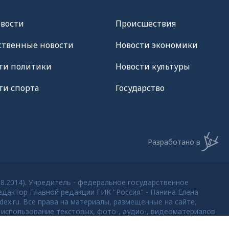
овости
Происшествия
твенные новости
Новости экономики
ти политики
Новости культуры
ти спорта
Государство
Разработано в
08.2014). Учредитель - федеральное государственное
дактор Главной редакции ГИК "Россия" - Панина Елена
dex.ru. Все права на материалы, размещенные на сайте,
использование текстовых, фото-, аудио-, видеоматериалов