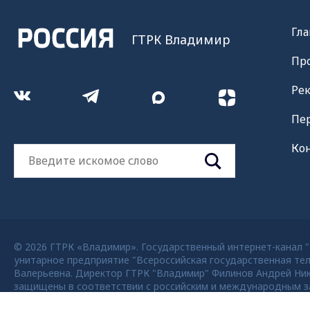
Гла
ГТРК Владимир
Пр
Ре
Пе
Ко
© 2026 ГТРК «Владимир». Государственный интернет-канал "Р
унитарное предприятие "Всероссийская государственная тел
Валерьевна. Директор ГТРК "Владимир" Филинов Андрей Никола
защищены в соответствии с российским и международным за
возможно только с согласия правообладателя ВГТРК. Для де