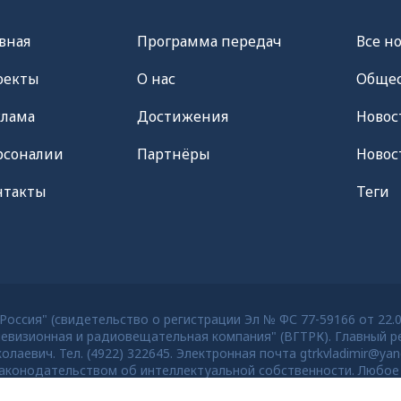
вная
Программа передач
Все н
оекты
О нас
Общес
клама
Достижения
Новос
рсоналии
Партнёры
Новос
нтакты
Теги
оссия" (свидетельство о регистрации Эл № ФС 77-59166 от 22.
евизионная и радиовещательная компания" (ВГТРК). Главный ре
евич. Тел. (4922) 322645. Электронная почта gtrkvladimir@yan
конодательством об интеллектуальной собственности. Любое 
тей старше 16 лет.