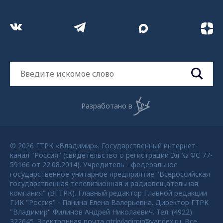
Разработано в
© 2026 ГТРК «Владимир». Государственный интернет-
канал "Россия" (свидетельство о регистрации Эл № ФС 77-
59166 от 22.08.2014). Учредитель - федеральное
государственное унитарное предприятие "Всероссийская
государственная телевизионная и радиовещательная
компания" (ВГТРК). Главный редактор Главной редакции
ГИК "Россия" - Панина Елена Валерьевна. Директор ГТРК
"Владимир" Филинов Андрей Николаевич. Тел. (4922)
322645. Электронная почта gtrkvladimir@yandex.ru. Все