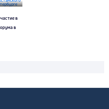
частие в
орума в