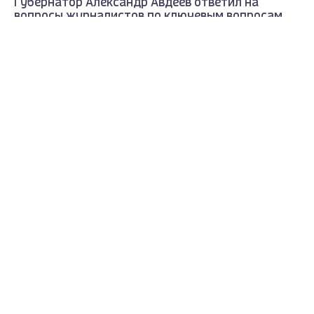
Губернатор Александр Авдеев ответил на
вопросы журналистов по ключевым вопросам
развития региона
Max - канал Россия "ГТРК
Владимир"
2 месяца назад
Главные новости города
Владимира и региона.
ОБЩЕСТВО
Активное долголетие: более 100 программ для
пенсионеров работает во Владимирской
области
2 месяца назад
ОБЩЕСТВО