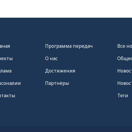
вная
Программа передач
Все н
оекты
О нас
Общес
клама
Достижения
Новос
рсоналии
Партнёры
Новос
нтакты
Теги