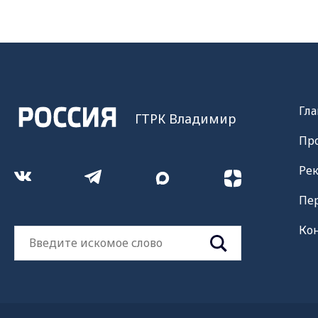
Гла
ГТРК Владимир
Пр
Ре
Пе
Ко