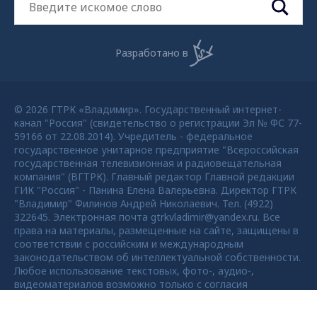
Разработано в
© 2026 ГТРК «Владимир». Государственный интернет-
канал "Россия" (свидетельство о регистрации Эл № ФС 77-
59166 от 22.08.2014). Учредитель - федеральное
государственное унитарное предприятие "Всероссийская
государственная телевизионная и радиовещательная
компания" (ВГТРК). Главный редактор Главной редакции
ГИК "Россия" - Панина Елена Валерьевна. Директор ГТРК
"Владимир" Филинов Андрей Николаевич. Тел. (4922)
322645. Электронная почта gtrkvladimir@yandex.ru. Все
права на материалы, размещенные на сайте, защищены в
соответствии с российским и международным
законодательством об интеллектуальной собственности.
Любое использование текстовых, фото-, аудио-,
видеоматериалов возможно только с согласия
правообладателя ВГТРК. Для детей старше 16 лет.
Max - канал Россия "ГТРК