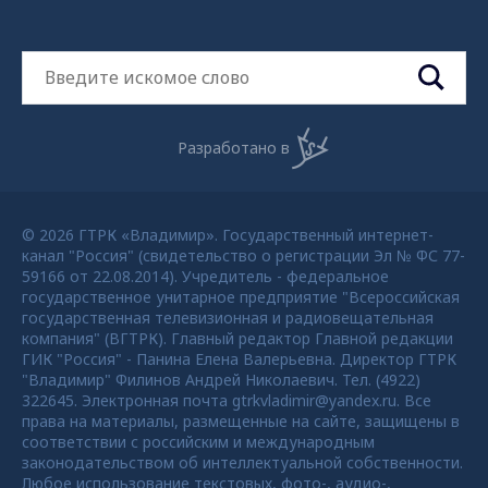
Разработано в
© 2026 ГТРК «Владимир». Государственный интернет-
канал "Россия" (свидетельство о регистрации Эл № ФС 77-
59166 от 22.08.2014). Учредитель - федеральное
государственное унитарное предприятие "Всероссийская
государственная телевизионная и радиовещательная
компания" (ВГТРК). Главный редактор Главной редакции
ГИК "Россия" - Панина Елена Валерьевна. Директор ГТРК
"Владимир" Филинов Андрей Николаевич. Тел. (4922)
322645. Электронная почта gtrkvladimir@yandex.ru. Все
права на материалы, размещенные на сайте, защищены в
соответствии с российским и международным
законодательством об интеллектуальной собственности.
Любое использование текстовых, фото-, аудио-,