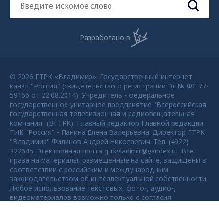
Разработано в
© 2026 ГТРК «Владимир». Государственный интернет-
канал "Россия" (свидетельство о регистрации Эл № ФС 77-
59166 от 22.08.2014). Учредитель - федеральное
государственное унитарное предприятие "Всероссийская
государственная телевизионная и радиовещательная
компания" (ВГТРК). Главный редактор Главной редакции
ГИК "Россия" - Панина Елена Валерьевна. Директор ГТРК
"Владимир" Филинов Андрей Николаевич. Тел. (4922)
322645. Электронная почта gtrkvladimir@yandex.ru. Все
права на материалы, размещенные на сайте, защищены в
соответствии с российским и международным
законодательством об интеллектуальной собственности.
Любое использование текстовых, фото-, аудио-,
видеоматериалов возможно только с согласия
правообладателя ВГТРК. Для детей старше 16 лет.
Max - канал Россия "ГТРК