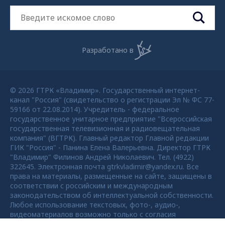
Разработано в
© 2026 ГТРК «Владимир». Государственный интернет-
канал "Россия" (свидетельство о регистрации Эл № ФС 77-
59166 от 22.08.2014). Учредитель - федеральное
государственное унитарное предприятие "Всероссийская
государственная телевизионная и радиовещательная
компания" (ВГТРК). Главный редактор Главной редакции
ГИК "Россия" - Панина Елена Валерьевна. Директор ГТРК
"Владимир" Филинов Андрей Николаевич. Тел. (4922)
322645. Электронная почта gtrkvladimir@yandex.ru. Все
права на материалы, размещенные на сайте, защищены в
соответствии с российским и международным
законодательством об интеллектуальной собственности.
Любое использование текстовых, фото-, аудио-,
видеоматериалов возможно только с согласия
правообладателя ВГТРК. Для детей старше 16 лет.