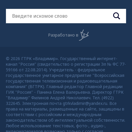
Разработано в
© 2026 ГТРК «Владимир». Государственный интернет-
канал "Россия" (свидетельство о регистрации Эл № ФС 77-
59166 от 22.08.2014). Учредитель - федеральное
государственное унитарное предприятие "Всероссийская
государственная телевизионная и радиовещательная
компания" (ВГТРК). Главный редактор Главной редакции
ГИК "Россия" - Панина Елена Валерьевна. Директор ГТРК
"Владимир" Филинов Андрей Николаевич. Тел. (4922)
322645. Электронная почта gtrkvladimir@yandex.ru. Все
права на материалы, размещенные на сайте, защищены в
соответствии с российским и международным
законодательством об интеллектуальной собственности.
Любое использование текстовых, фото-, аудио-,
видеоматериалов возможно только с согласия