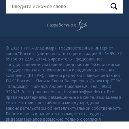
Разработано в
© 2026 ГТРК «Владимир». Государственный интернет-
канал "Россия" (свидетельство о регистрации Эл № ФС 77-
59166 от 22.08.2014). Учредитель - федеральное
государственное унитарное предприятие "Всероссийская
государственная телевизионная и радиовещательная
компания" (ВГТРК). Главный редактор Главной редакции
ГИК "Россия" - Панина Елена Валерьевна. Директор ГТРК
"Владимир" Филинов Андрей Николаевич. Тел. (4922)
322645. Электронная почта gtrkvladimir@yandex.ru. Все
права на материалы, размещенные на сайте, защищены в
соответствии с российским и международным
законодательством об интеллектуальной собственности.
Любое использование текстовых, фото-, аудио-,
видеоматериалов возможно только с согласия
правообладателя ВГТРК. Для детей старше 16 лет.