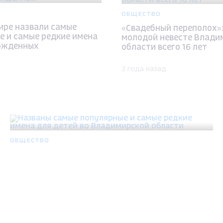
ОБЩЕСТВО
ире назвали самые
«Свадебный переполох»
е и самые редкие имена
молодой невесте Влади
ожденных
области всего 16 лет
3 года назад
ОБЩЕСТВО
Названы самые популярные и самые редкие
имена для детей во Владимирской области
Max - канал Россия "ГТРК Владимир"
3 года назад
Главные новости города Владимира и региона.