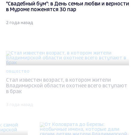
"Свадебный бум": в День семьи любви и верности
в Муроме поженятся 30 пар
2 года назад
ОБЩЕСТВО
Стал известен возраст, в котором жители
Владимирской области охотнее всего вступают
в брак
3 года назад