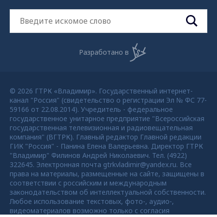
Разработано в
© 2026 ГТРК «Владимир». Государственный интернет-
канал "Россия" (свидетельство о регистрации Эл № ФС 77-
59166 от 22.08.2014). Учредитель - федеральное
государственное унитарное предприятие "Всероссийская
государственная телевизионная и радиовещательная
компания" (ВГТРК). Главный редактор Главной редакции
ГИК "Россия" - Панина Елена Валерьевна. Директор ГТРК
"Владимир" Филинов Андрей Николаевич. Тел. (4922)
322645. Электронная почта gtrkvladimir@yandex.ru. Все
права на материалы, размещенные на сайте, защищены в
соответствии с российским и международным
законодательством об интеллектуальной собственности.
Любое использование текстовых, фото-, аудио-,
видеоматериалов возможно только с согласия