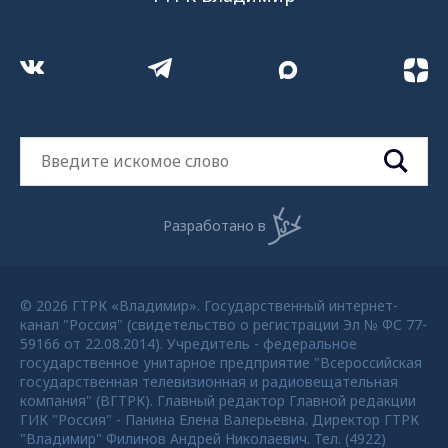
Разработано в
© 2026 ГТРК «Владимир». Государственный интернет-
канал "Россия" (свидетельство о регистрации Эл № ФС 77-
59166 от 22.08.2014). Учредитель - федеральное
государственное унитарное предприятие "Всероссийская
государственная телевизионная и радиовещательная
компания" (ВГТРК). Главный редактор Главной редакции
ГИК "Россия" - Панина Елена Валерьевна. Директор ГТРК
"Владимир" Филинов Андрей Николаевич. Тел. (4922)