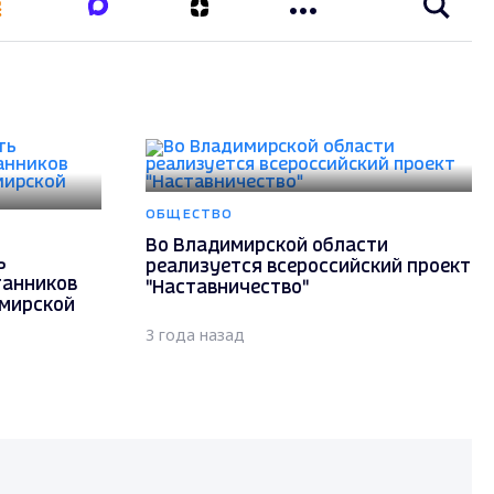
ОБЩЕСТВО
Во Владимирской области
ь
реализуется всероссийский проект
танников
"Наставничество"
имирской
3 года назад