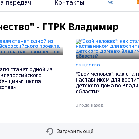
а передач
Контакты
чество" - ГТРК Владимир
ОБЩЕСТВО
аля станет одной из
"Свой человек": как стат
 Всероссийского
наставником для воспи
Женщины: школа
детского дома во Влад
ества»
области?
3 года назад
Загрузить ещё