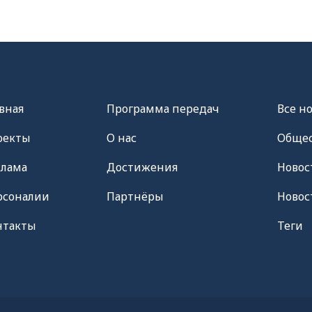
вная
Программа передач
Все н
оекты
О нас
Общес
клама
Достижения
Новос
рсоналии
Партнёры
Новос
нтакты
Теги