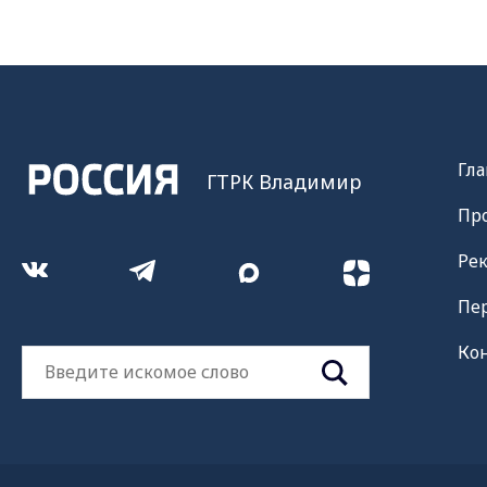
Гла
ГТРК Владимир
Пр
Ре
Пе
Ко