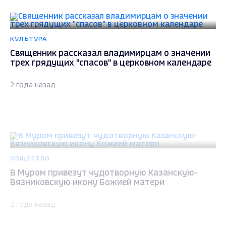
КУЛЬТУРА
Священник рассказал владимирцам о значении
трех грядущих "спасов" в церковном календаре
2 года назад
ОБЩЕСТВО
В Муром привезут чудотворную Казанскую-
Вязниковскую икону Божией матери
2 года назад