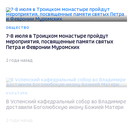
ОБЩЕСТВО
7-8 июля в Троицком монастыре пройдут
мероприятия, посвященные памяти святых
Петра и Февронии Муромских
2 года назад
КУЛЬТУРА
В Успенский кафедральный собор во Владимире
доставили Боголюбскую икону Божией Матери
2 года назад