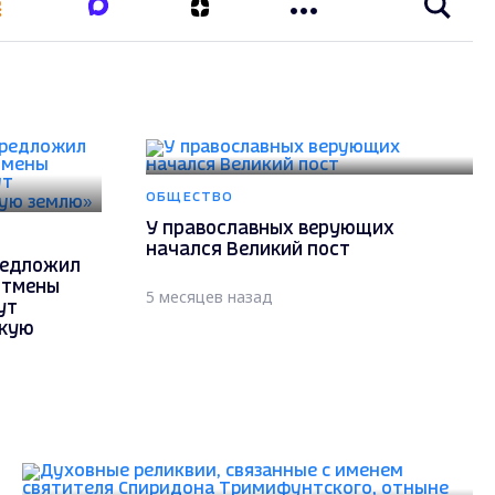
ОБЩЕСТВО
У православных верующих
начался Великий пост
редложил
отмены
5 месяцев назад
ут
скую