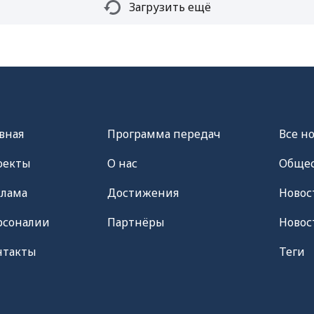
Загрузить ещё
вная
Программа передач
Все н
оекты
О нас
Общес
клама
Достижения
Новос
рсоналии
Партнёры
Новос
нтакты
Теги