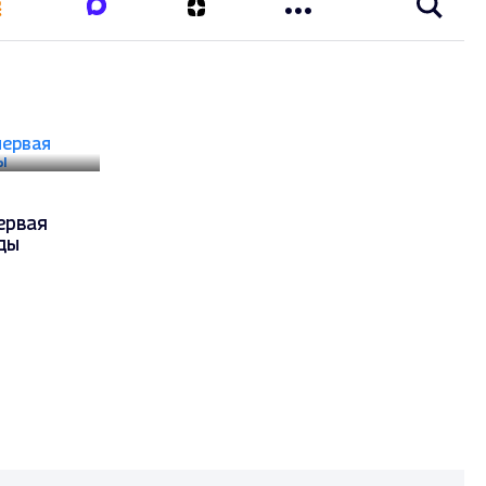
ервая
ды