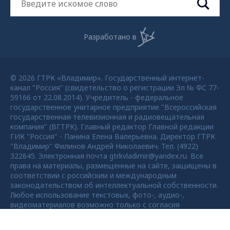
Разработано в
© 2026 ГТРК «Владимир». Государственный интернет-
канал "Россия" (свидетельство о регистрации Эл № ФС 77-
59166 от 22.08.2014). Учредитель - федеральное
государственное унитарное предприятие "Всероссийская
государственная телевизионная и радиовещательная
компания" (ВГТРК). Главный редактор Главной редакции
ГИК "Россия" - Панина Елена Валерьевна. Директор ГТРК
"Владимир" Филинов Андрей Николаевич. Тел. (4922)
322645. Электронная почта gtrkvladimir@yandex.ru. Все
права на материалы, размещенные на сайте, защищены в
соответствии с российским и международным
законодательством об интеллектуальной собственности.
Любое использование текстовых, фото-, аудио-,
видеоматериалов возможно только с согласия
правообладателя ВГТРК. Для детей старше 16 лет.
Max - канал Россия "ГТРК