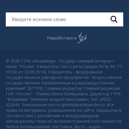
Разработано в
© 2026 ГТРК «Владимир». Государственный интернет-
канал "Россия" (свидетельство о регистрации Эл № ФС 77-
59166 от 22.08.2014). Учредитель - федеральное
государственное унитарное предприятие "Всероссийская
государственная телевизионная и радиовещательная
компания" (ВГТРК). Главный редактор Главной редакции
ГИК "Россия" - Панина Елена Валерьевна. Директор ГТРК
"Владимир" Филинов Андрей Николаевич. Тел. (4922)
322645. Электронная почта gtrkvladimir@yandex.ru. Все
права на материалы, размещенные на сайте, защищены в
соответствии с российским и международным
законодательством об интеллектуальной собственности.
Любое использование текстовых, фото-, аудио-,