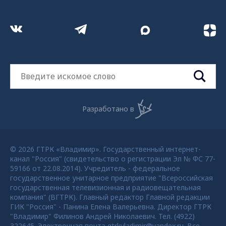
Разработано в
© 2026 ГТРК «Владимир». Государственный интернет-
канал "Россия" (свидетельство о регистрации Эл № ФС 77-
59166 от 22.08.2014). Учредитель - федеральное
государственное унитарное предприятие "Всероссийская
государственная телевизионная и радиовещательная
компания" (ВГТРК). Главный редактор Главной редакции
ГИК "Россия" - Панина Елена Валерьевна. Директор ГТРК
"Владимир" Филинов Андрей Николаевич. Тел. (4922)
322645. Электронная почта gtrkvladimir@yandex.ru. Все