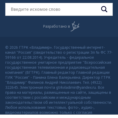
Разработано в
© 2026 ГТРК «Владимир». Государственный интернет-
канал "Россия" (свидетельство о регистрации Эл № ФС 77-
59166 от 22.08.2014). Учредитель - федеральное
государственное унитарное предприятие "Всероссийская
государственная телевизионная и радиовещательная
компания" (ВГТРК). Главный редактор Главной редакции
ГИК "Россия" - Панина Елена Валерьевна. Директор ГТРК
"Владимир" Филинов Андрей Николаевич. Тел. (4922)
322645. Электронная почта gtrkvladimir@yandex.ru. Все
права на материалы, размещенные на сайте, защищены в
соответствии с российским и международным
законодательством об интеллектуальной собственности.
Любое использование текстовых, фото-, аудио-,
видеоматериалов возможно только с согласия
правообладателя ВГТРК. Для детей старше 16 лет.