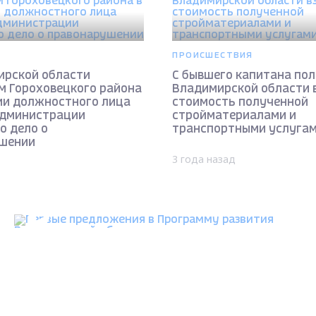
ПРОИСШЕСТВИЯ
ирской области
С бывшего капитана пол
м Гороховецкого района
Владимирской области 
ии должностного лица
стоимость полученной
администрации
стройматериалами и
о дело о
транспортными услугам
шении
3 года назад
ОБЩЕСТВО
Max - канал Россия "ГТРК Владимир"
Главные новости города Владимира и региона.
Первые предложения в Программу развития
Владимирской области поступили из
Гороховецкого района