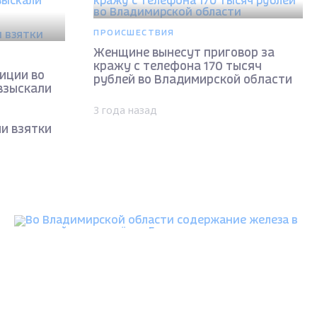
ПРОИСШЕСТВИЯ
Женщине вынесут приговор за
кражу с телефона 170 тысяч
иции во
рублей во Владимирской области
взыскали
3 года назад
и взятки
ОБЩЕСТВО
Во Владимирской области содержание железа в
питьевой воде посёлка Галицы превышает
норму в 17 раз