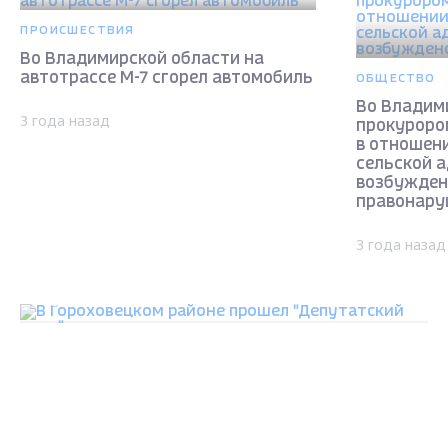
ПРОИСШЕСТВИЯ
Во Владимирской области на
автотрассе М-7 сгорел автомобиль
ОБЩЕСТВО
Во Владим
3 года назад
прокуроро
в отношен
сельской 
возбужден
правонару
3 года назад
ОБЩЕСТВО
В Гороховецком районе прошел "Депутатский
день"
3 года назад