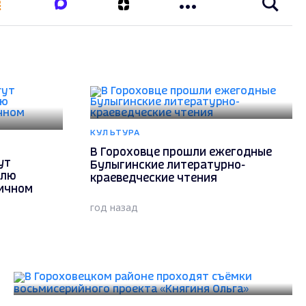
КУЛЬТУРА
В Гороховце прошли ежегодные
ут
Булыгинские литературно-
елю
краеведческие чтения
личном
год назад