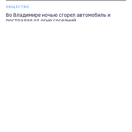
ОБЩЕСТВО
Во Владимире ночью сгорел автомобиль и
пострадал от огня соседний
Max - канал Россия "ГТРК
3 года назад
Владимир"
Главные новости города
Владимира и региона.
ОБЩЕСТВО
В медучреждения Владимирской области
поступили новые автомобили скорой помощи,
оснащённые медицинским оборудованием по
классу «В»
3 года назад