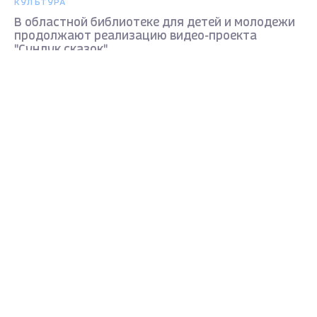
КУЛЬТУРА
В областной библиотеке для детей и молодежи
продолжают реализацию видео-проекта
"Сундук сказок"
Max - канал Россия "ГТРК
2 года назад
Владимир"
Главные новости города
Владимира и региона.
КУЛЬТУРА
В областной библиотеке для детей и молодежи
начали подготовку к книжному фестивалю
"Чудеса на книжных полках"
2 года назад