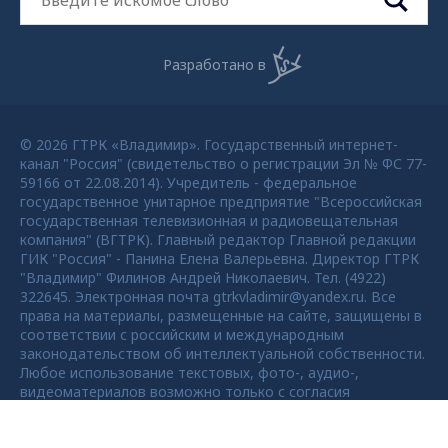
Разработано в
© 2026 ГТРК «Владимир». Государственный интернет-
канал "Россия" (свидетельство о регистрации Эл № ФС 77-
59166 от 22.08.2014). Учредитель - федеральное
государственное унитарное предприятие "Всероссийская
государственная телевизионная и радиовещательная
компания" (ВГТРК). Главный редактор Главной редакции
ГИК "Россия" - Панина Елена Валерьевна. Директор ГТРК
"Владимир" Филинов Андрей Николаевич. Тел. (4922)
322645. Электронная почта gtrkvladimir@yandex.ru. Все
права на материалы, размещенные на сайте, защищены в
соответствии с российским и международным
законодательством об интеллектуальной собственности.
Любое использование текстовых, фото-, аудио-,
видеоматериалов возможно только с согласия
правообладателя ВГТРК. Для детей старше 16 лет.
Max - канал Россия "ГТРК
Владимир"