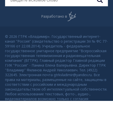
Разработано в
© 2026 ГТРК «Владимир». Государственный интернет-
канал "Россия" (свидетельство о регистрации Эл № ФС 77-
59166 от 22.08.2014). Учредитель - федеральное
государственное унитарное предприятие "Всероссийская
государственная телевизионная и радиовещательная
компания" (ВГТРК). Главный редактор Главной редакции
ГИК "Россия" - Панина Елена Валерьевна. Директор ГТРК
"Владимир" Филинов Андрей Николаевич. Тел. (4922)
322645. Электронная почта gtrkvladimir@yandex.ru. Все
права на материалы, размещенные на сайте, защищены в
соответствии с российским и международным
законодательством об интеллектуальной собственности.
Любое использование текстовых, фото-, аудио-,
видеоматериалов возможно только с согласия
правообладателя ВГТРК. Для детей старше 16 лет.
Max - канал Россия "ГТРК
Владимир"