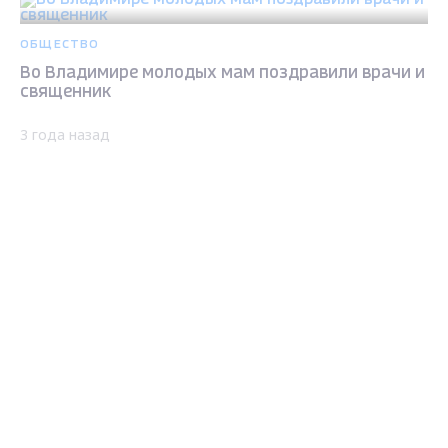
ОБЩЕСТВО
Во Владимире молодых мам поздравили врачи и
священник
3 года назад
Max - канал Россия "ГТРК
Владимир"
Главные новости города
Владимира и региона.
ОБЩЕСТВО
Губернатор Владимирской области Александр
Авдеев наградил выдающиеся семейные пары
3 года назад