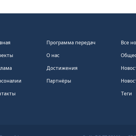
вная
Программа передач
Все н
оекты
О нас
Общес
клама
Достижения
Новос
рсоналии
Партнёры
Новос
нтакты
Теги