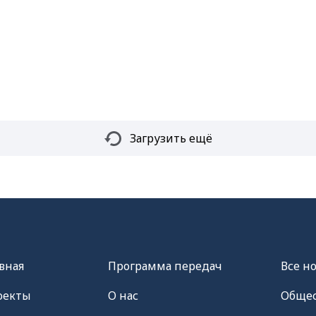
Загрузить ещё
вная
Программа передач
Все н
оекты
О нас
Общес