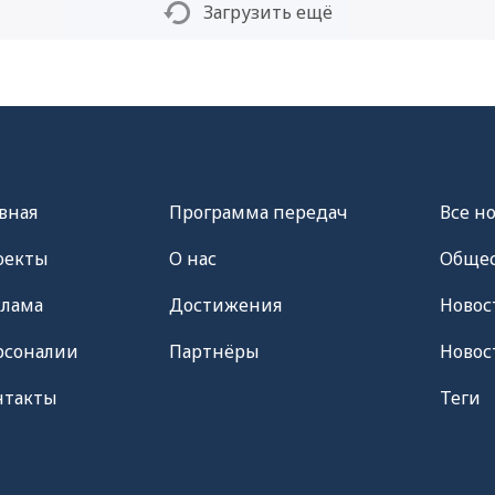
Загрузить ещё
вная
Программа передач
Все н
оекты
О нас
Общес
клама
Достижения
Новос
рсоналии
Партнёры
Новос
нтакты
Теги