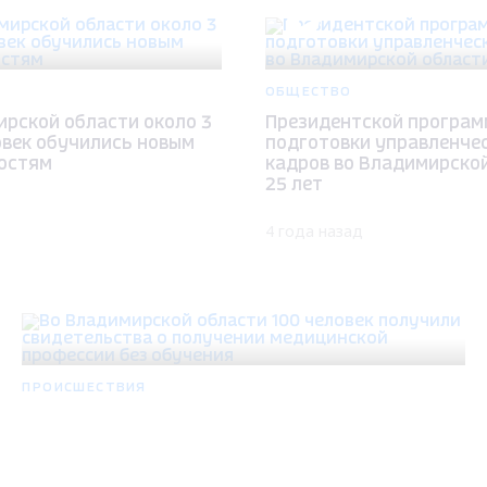
ОБЩЕСТВО
ирской области около 3
Президентской програм
овек обучились новым
подготовки управленче
остям
кадров во Владимирской
25 лет
4 года назад
ПРОИСШЕСТВИЯ
Во Владимирской области 100 человек получили
свидетельства о получении медицинской
Max - канал Россия "ГТРК Владимир"
профессии без обучения
Главные новости города Владимира и региона.