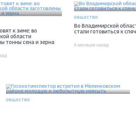
ОБЩЕСТВО
Во Владимирской облас
овят к зиме: во
стали готовиться к спя
кой области
ы тонны сена и зерна
9 месяцев назад
зад
ОБЩЕСТВО
Госохотинспектор встретил в Меленковском
районе молодую и любопытную неясыть
Max - канал Россия "ГТРК Владимир"
11 месяцев назад
Главные новости города Владимира и региона.