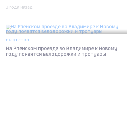
3 года назад
ОБЩЕСТВО
На Рпенском проезде во Владимире к Новому
году появятся велодорожки и тротуары
3 года назад
Max - канал Россия "ГТРК
Владимир"
Главные новости города
Владимира и региона.
ОБЩЕСТВО
Какой автобусный маршрут пустят по
Рпенскому проезду во Владимире
3 года назад