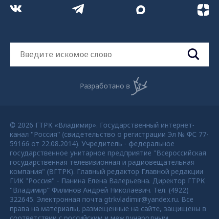
ПРОИСШЕСТВИЯ
Под Муромом задержан браконьер за ловлю
рыбы сетями
4 года назад
ОБЩЕСТВО
Рыбак из города Меленки получил условный
срок за незаконную ловлю сетями
4 года назад