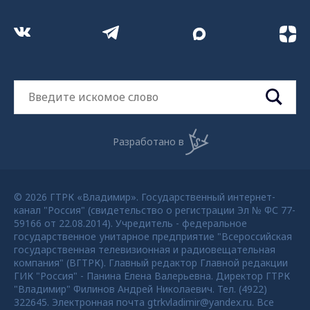
Разработано в
© 2026 ГТРК «Владимир». Государственный интернет-
канал "Россия" (свидетельство о регистрации Эл № ФС 77-
59166 от 22.08.2014). Учредитель - федеральное
государственное унитарное предприятие "Всероссийская
государственная телевизионная и радиовещательная
компания" (ВГТРК). Главный редактор Главной редакции
ГИК "Россия" - Панина Елена Валерьевна. Директор ГТРК
"Владимир" Филинов Андрей Николаевич. Тел. (4922)
322645. Электронная почта gtrkvladimir@yandex.ru. Все