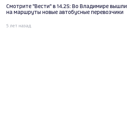
Смотрите "Вести" в 14.25: Во Владимире вышли
на маршруты новые автобусные перевозчики
5 лет назад
Max - канал Россия "ГТРК
Владимир"
Главные новости города
Владимира и региона.
ГТРК Владимир