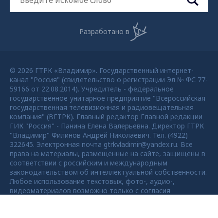
Разработано в
© 2026 ГТРК «Владимир». Государственный интернет-
канал "Россия" (свидетельство о регистрации Эл № ФС 77-
59166 от 22.08.2014). Учредитель - федеральное
государственное унитарное предприятие "Всероссийская
государственная телевизионная и радиовещательная
компания" (ВГТРК). Главный редактор Главной редакции
ГИК "Россия" - Панина Елена Валерьевна. Директор ГТРК
"Владимир" Филинов Андрей Николаевич. Тел. (4922)
322645. Электронная почта gtrkvladimir@yandex.ru. Все
права на материалы, размещенные на сайте, защищены в
соответствии с российским и международным
законодательством об интеллектуальной собственности.
Любое использование текстовых, фото-, аудио-,
видеоматериалов возможно только с согласия
правообладателя ВГТРК. Для детей старше 16 лет.
Max - канал Россия "ГТРК
Владимир"