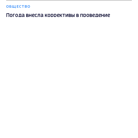
ОБЩЕСТВО
Погода внесла коррективы в проведение
нескольких мероприятий Владимирской
области
Max - канал Россия "ГТРК
Владимир"
Главные новости города
4 года назад
Владимира и региона.
ОБЩЕСТВО
Во Владимире будут организованы массовые
субботники по благоустройству города
4 года назад
ОБЩЕСТВО