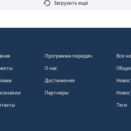
Загрузить ещё
вная
Программа передач
Все н
оекты
О нас
Общес
клама
Достижения
Новос
рсоналии
Партнёры
Новос
нтакты
Теги