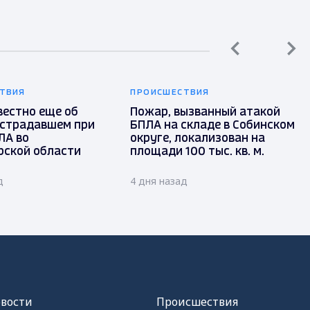
ТВИЯ
ПРОИСШЕСТВИЯ
вестно еще об
Пожар, вызванный атакой
острадавшем при
БПЛА на складе в Собинском
ЛА во
округе, локализован на
ской области
площади 100 тыс. кв. м.
д
4 дня назад
овости
Происшествия