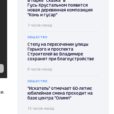
В парке "Сказка" в
Гусь‑Хрустальном появится
новая деревянная композиция
"Конь и гусар"
7 часов назад
ОБЩЕСТВО
Стелу на пересечении улицы
Горького и проспекта
Строителей во Владимире
сохранят при благоустройстве
8 часов назад
ОБЩЕСТВО
"Искатель" отмечает 60‑летие:
и.
юбилейная смена проходит на
базе центра "Олимп"
10 часов назад