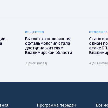
ОБЩЕСТВО
ПРОИСШЕС
ии,
Высокотехнологичная
Стало из
е
офтальмология стала
одном п
доступна жителям
атаке БП
Владимирской области
Владимир
7 дней назад
4 дня наза
вная
Программа передач
Все н