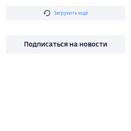
Загрузить ещё
Подписаться на новости
Max - канал Россия "ГТРК
Владимир"
Главные новости города
Владимира и региона.
Подписаться
Даю согласие на обработку персональных
данных в соответствии с ФЗ № 152