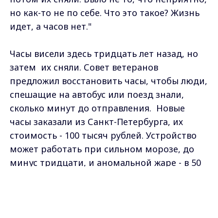
но как-то не по себе. Что это такое? Жизнь
идет, а часов нет."
Часы висели здесь тридцать лет назад, но
затем их сняли. Совет ветеранов
предложил восстановить часы, чтобы люди,
спешащие на автобус или поезд знали,
сколько минут до отправления. Новые
часы заказали из Санкт-Петербурга, их
стоимость - 100 тысяч рублей. Устройство
может работать при сильном морозе, до
минус тридцати, и аномальной жаре - в 50
градусов. Циферблат оснащен подсветкой,
Max - канал Россия "ГТРК
а часовой механизм настраиваются через
Владимир"
Главные новости города
GPS-навигатор, поэтому время всегда будет
Владимира и региона.
точным, обещает глава города Ольга Деева.